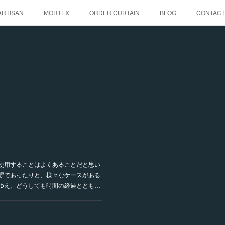
ARTISAN
MORTEX
ORDER CURTAIN
BLOG
CONTACT
使用することはよくあることだと思い
塀であったりと、様々なケースがある
ゆえ、どうしても時間の経過ととも…